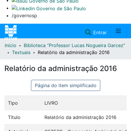
/governosp
(current)
Entrar
Início
Biblioteca “Professor Lucas Nogueira Garcez”
Home
Textuais
Relatório da administração 2016
Coleções
Relatório da administração 2016
Repositório
Página do item simplificado
Doações/Aquisições
Tipo
LIVRO
Fale Conosco
Título
Relatório da administração 2016