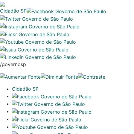
Cidadão SP
/governosp
Cidadão SP