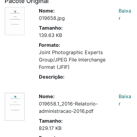
Pacote Original
Nome:
Baixa
019658.jpg
r
Tamanho:
139.63 KB
Formato:
Joint Photographic Experts
Group/JPEG File Interchange
Format (JFIF)
Descrição:
Nome:
Baixa
019658.1_2016-Relatorio-
r
administracao-2016.pdf
Tamanho:
829.17 KB