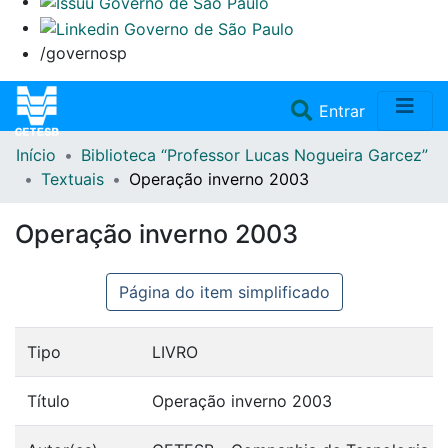
/governosp
(current)
Entrar
Início
Biblioteca “Professor Lucas Nogueira Garcez”
Home
Textuais
Operação inverno 2003
Coleções
Operação inverno 2003
Repositório
Página do item simplificado
Doações/Aquisições
Tipo
LIVRO
Fale Conosco
Título
Operação inverno 2003