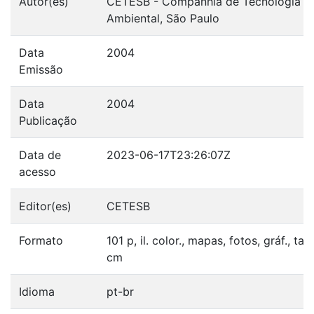
Autor(es)
CETESB - Companhia de Tecnologia d
Ambiental, São Paulo
Data
2004
Emissão
Data
2004
Publicação
Data de
2023-06-17T23:26:07Z
acesso
Editor(es)
CETESB
Formato
101 p, il. color., mapas, fotos, gráf., tab
cm
Idioma
pt-br