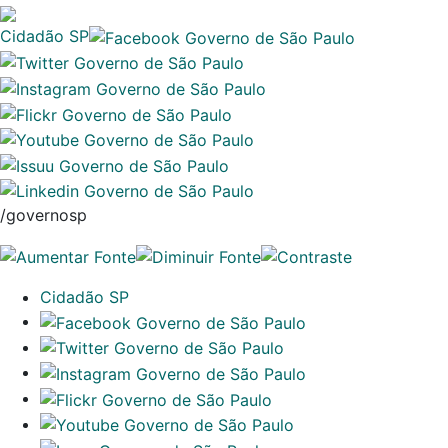
Cidadão SP
/governosp
Cidadão SP