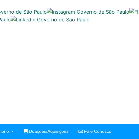
tório
Doações/Aquisições
Fale Conosco