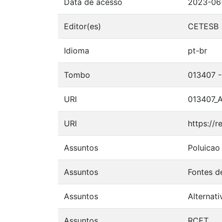
Data de acesso
2023-06
Editor(es)
CETESB
Idioma
pt-br
Tombo
013407 
URI
013407_A
URI
https://
Assuntos
Poluicao
Assuntos
Fontes d
Assuntos
Alternati
Assuntos
RCET