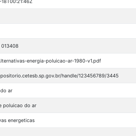
-18T00:21:46Z
- 013408
lternativas-energia-poluicao-ar-1980-v1.pdf
repositorio.cetesb.sp.gov.br/handle/123456789/3445
 do ar
e poluicao do ar
vas energeticas