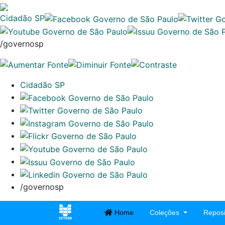
Cidadão SP
/governosp
Cidadão SP
/governosp
Home
Coleções
Reposi