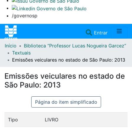
/governosp
(current)
Entrar
Início
Biblioteca “Professor Lucas Nogueira Garcez”
Home
Textuais
Emissões veiculares no estado de São Paulo: 2013
Coleções
Emissões veiculares no estado de
Repositório
São Paulo: 2013
Doações/Aquisições
Página do item simplificado
Fale Conosco
Tipo
LIVRO