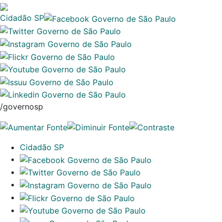
Cidadão SP
/governosp
Cidadão SP