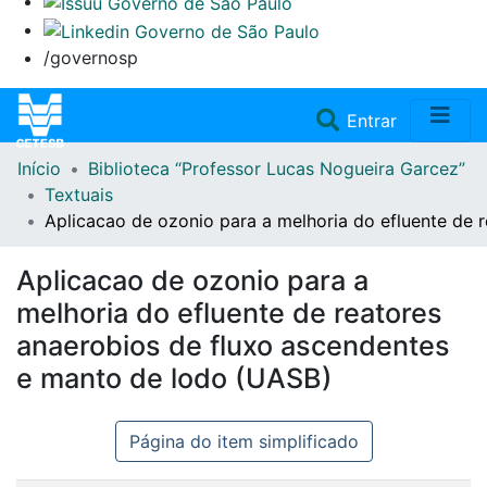
/governosp
(current)
Entrar
Início
Biblioteca “Professor Lucas Nogueira Garcez”
Home
Textuais
Aplicacao de ozonio para a melhoria do efluente de 
Coleções
Aplicacao de ozonio para a
Repositório
melhoria do efluente de reatores
anaerobios de fluxo ascendentes
Doações/Aquisições
e manto de lodo (UASB)
Fale Conosco
Página do item simplificado