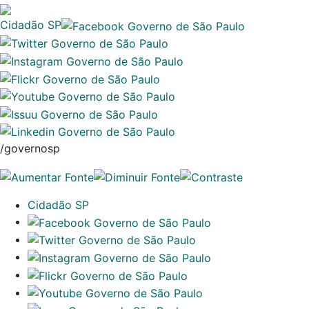
Cidadão SP
/governosp
Cidadão SP