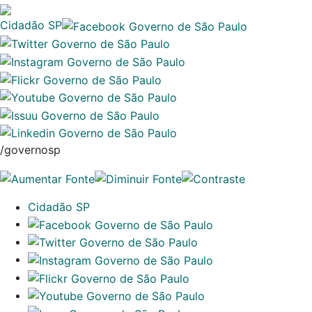
Cidadão SP
/governosp
Cidadão SP