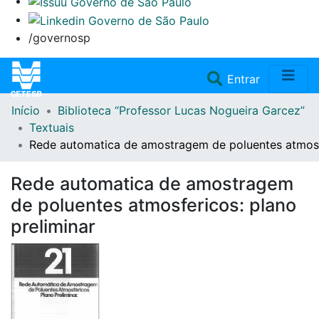
/governosp
(current)
Entrar
Início
Biblioteca “Professor Lucas Nogueira Garcez”
Home
Textuais
Rede automatica de amostragem de poluentes atmosfe
Coleções
Rede automatica de amostragem
Repositório
de poluentes atmosfericos: plano
preliminar
Doações/Aquisições
Fale Conosco