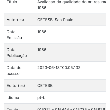
Título
Avaliacao da qualidade do ar: resumo
1986
Autor(es)
CETESB, Sao Paulo
Data
1986
Emissão
Data
1986
Publicação
Data de
2023-06-18T00:05:13Z
acesso
Editor(es)
CETESB
Idioma
pt-br
Tombo
015374 - 015444 - 015735 - 015826 - 