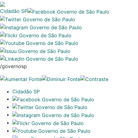
Cidadão SP
/governosp
Cidadão SP