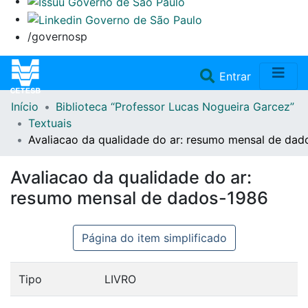
/governosp
(current)
Entrar
Início
Biblioteca “Professor Lucas Nogueira Garcez”
Home
Textuais
Avaliacao da qualidade do ar: resumo mensal de da
Coleções
Avaliacao da qualidade do ar:
Repositório
resumo mensal de dados-1986
Doações/Aquisições
Página do item simplificado
Fale Conosco
Tipo
LIVRO