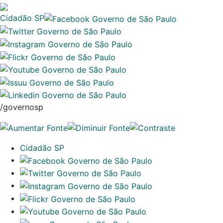
Cidadão SP
/governosp
Cidadão SP