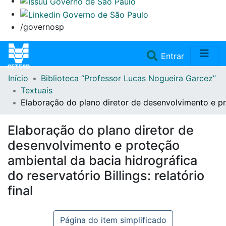
/governosp
(current)
Entrar
Início
Biblioteca “Professor Lucas Nogueira Garcez”
Home
Textuais
Elaboração do plano diretor de desenvolvimento e prot
Coleções
Elaboração do plano diretor de
Repositório
desenvolvimento e proteção
ambiental da bacia hidrográfica
Doações/Aquisições
do reservatório Billings: relatório
final
Fale Conosco
Página do item simplificado