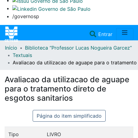
/governosp
(current)
Entrar
Início
Biblioteca “Professor Lucas Nogueira Garcez”
Home
Textuais
Avaliacao da utilizacao de aguape para o tratamento 
Coleções
Avaliacao da utilizacao de aguape
Repositório
para o tratamento direto de
esgotos sanitarios
Doações/Aquisições
Página do item simplificado
Fale Conosco
Tipo
LIVRO