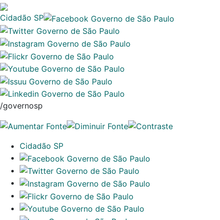
Cidadão SP
/governosp
Cidadão SP