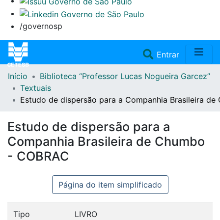
/governosp
(current)
Entrar
Início
Biblioteca “Professor Lucas Nogueira Garcez”
Home
Textuais
Estudo de dispersão para a Companhia Brasileira 
Coleções
Estudo de dispersão para a
Repositório
Companhia Brasileira de Chumbo
- COBRAC
Doações/Aquisições
Página do item simplificado
Fale Conosco
Tipo
LIVRO