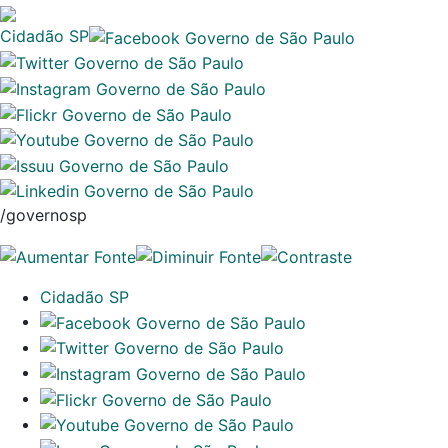
Cidadão SP
/governosp
Cidadão SP