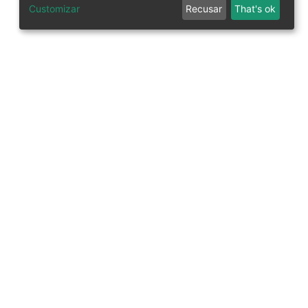
Customizar
Recusar
That's ok
tworks