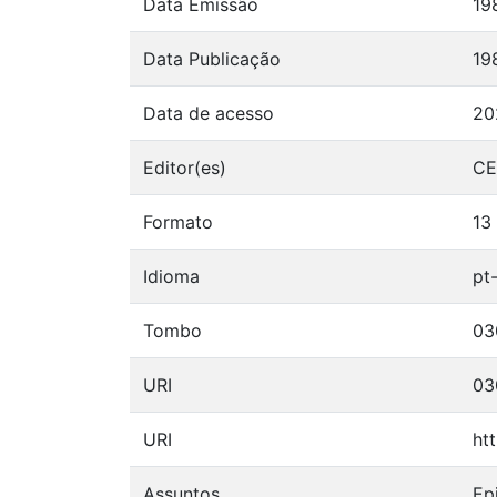
Data Emissão
19
Data Publicação
19
Data de acesso
20
Editor(es)
CE
Formato
13
Idioma
pt
Tombo
03
URI
03
URI
ht
Assuntos
Ep