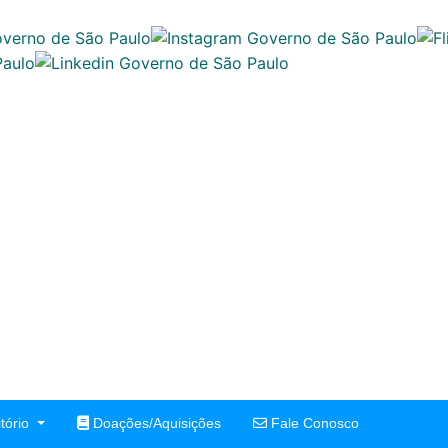
tório
Doações/Aquisições
Fale Conosco