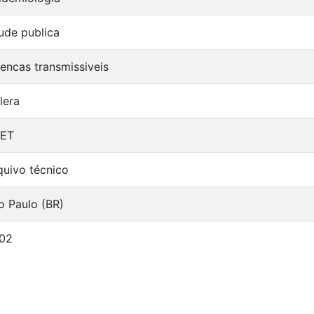
ude publica
encas transmissiveis
lera
ET
quivo técnico
o Paulo (BR)
02