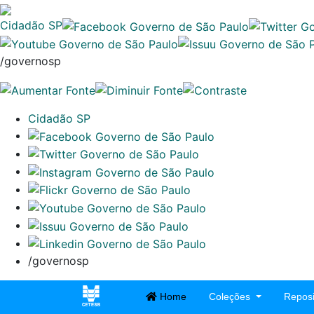
Cidadão SP
/governosp
Cidadão SP
/governosp
Home
Coleções
Reposi