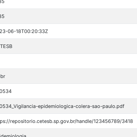
85
85
23-06-18T00:20:33Z
TESB
-br
0534
0534_Vigilancia-epidemiologica-colera-sao-paulo.pdf
tps://repositorio.cetesb.sp.gov.br/handle/123456789/3418
idemiologia