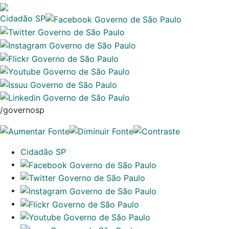
Cidadão SP
/governosp
Cidadão SP