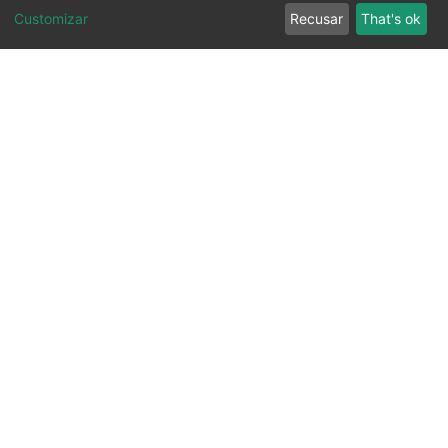
Customizar
Recusar
That's ok
Ouvidoria
Transparência
SIC