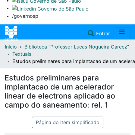
/governosp
(current)
Entrar
Início
Biblioteca “Professor Lucas Nogueira Garcez”
Home
Textuais
Estudos preliminares para implantacao de um acelera
Coleções
Estudos preliminares para
Repositório
implantacao de um acelerador
linear de electrons aplicado ao
Doações/Aquisições
campo do saneamento: rel. 1
Fale Conosco
Página do item simplificado