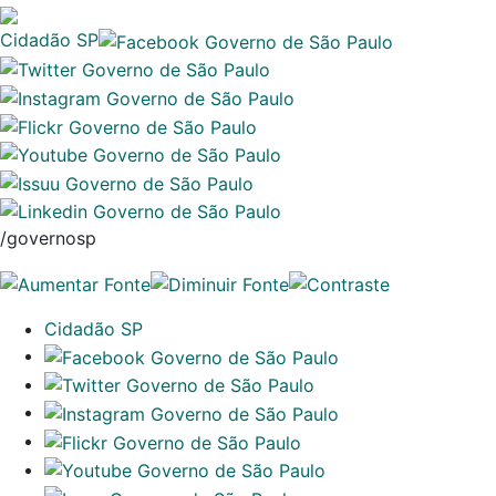
Cidadão SP
/governosp
Cidadão SP