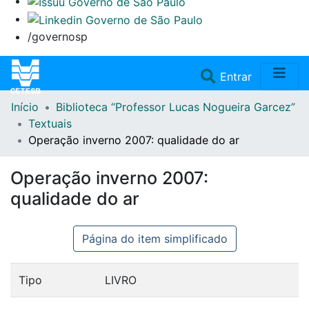
/governosp
(current)
Entrar
Início
Biblioteca “Professor Lucas Nogueira Garcez”
Home
Textuais
Operação inverno 2007: qualidade do ar
Coleções
Operação inverno 2007:
Repositório
qualidade do ar
Doações/Aquisições
Página do item simplificado
Fale Conosco
Tipo
LIVRO