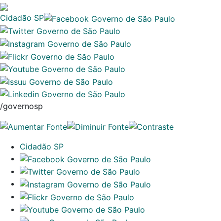
Cidadão SP
/governosp
Cidadão SP