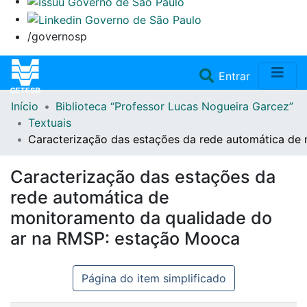
/governosp
(current)
Entrar
Início
Biblioteca “Professor Lucas Nogueira Garcez”
Home
Textuais
Caracterização das estações da rede automática de
Coleções
Caracterização das estações da
Repositório
rede automática de
monitoramento da qualidade do
Doações/Aquisições
ar na RMSP: estação Mooca
Fale Conosco
Página do item simplificado