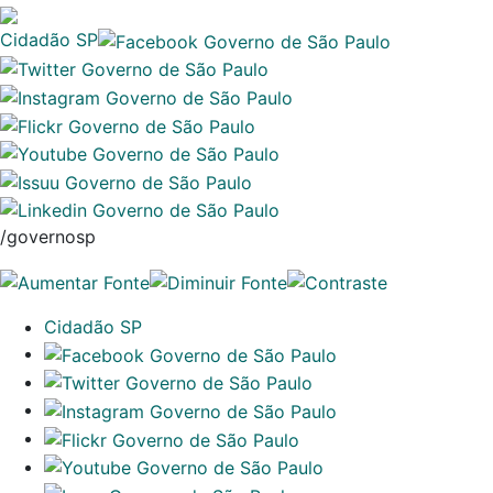
Cidadão SP
/governosp
Cidadão SP