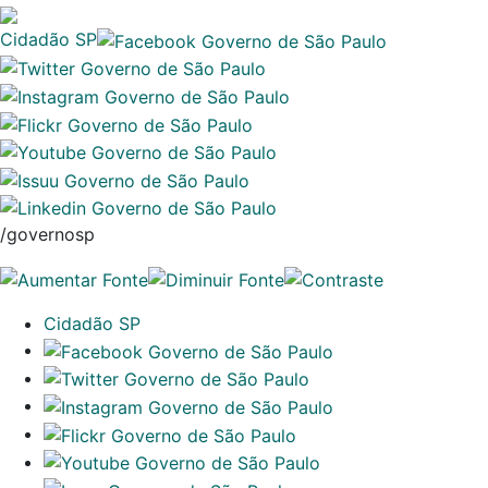
Cidadão SP
/governosp
Cidadão SP