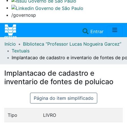
/governosp
(current)
Entrar
Início
Biblioteca “Professor Lucas Nogueira Garcez”
Home
Textuais
Implantacao de cadastro e inventario de fontes de p
Coleções
Implantacao de cadastro e
Repositório
inventario de fontes de poluicao
Doações/Aquisições
Página do item simplificado
Fale Conosco
Tipo
LIVRO