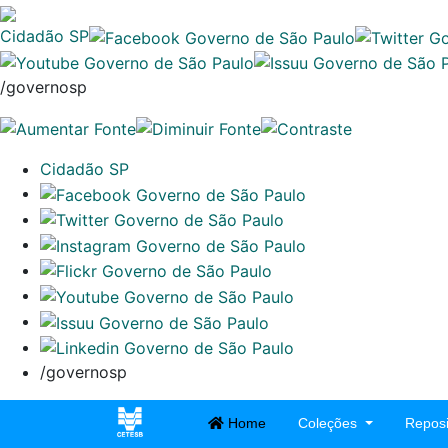
Cidadão SP
/governosp
Cidadão SP
/governosp
Home
Coleções
Reposi