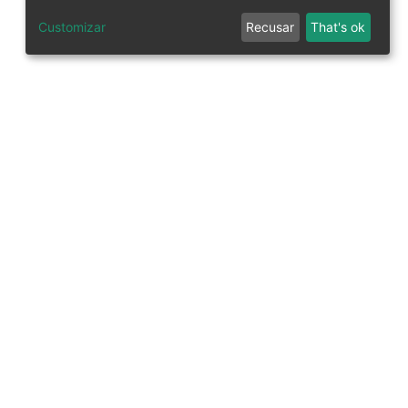
Customizar
Recusar
That's ok
tworks