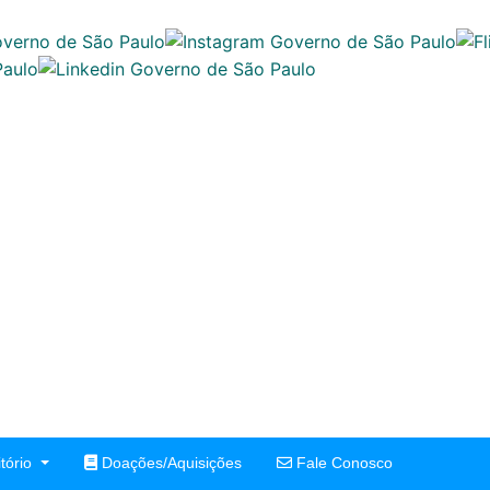
tório
Doações/Aquisições
Fale Conosco