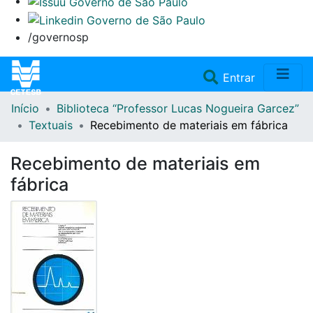
/governosp
(current)
Entrar
Início
Biblioteca “Professor Lucas Nogueira Garcez”
Home
Textuais
Recebimento de materiais em fábrica
Coleções
Recebimento de materiais em
fábrica
Repositório
Doações/Aquisições
Fale Conosco