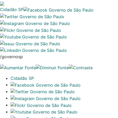
Cidadão SP
/governosp
Cidadão SP