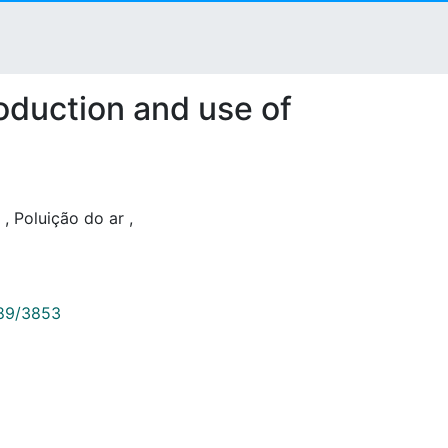
oduction and use of
l
,
Poluição do ar
,
789/3853