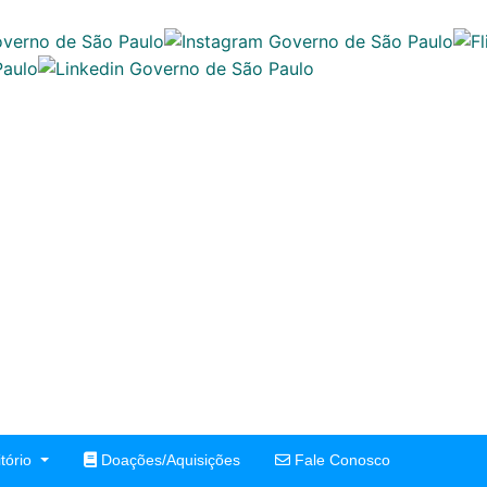
tório
Doações/Aquisições
Fale Conosco