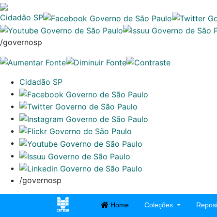
Cidadão SP
/governosp
Cidadão SP
/governosp
Home
Coleções
Reposi