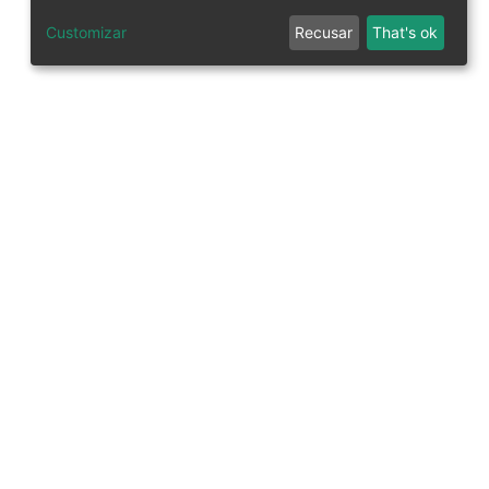
Customizar
Recusar
That's ok
tworks