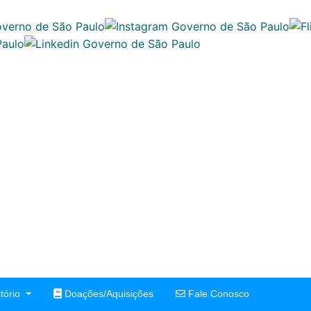
tório
Doações/Aquisições
Fale Conosco