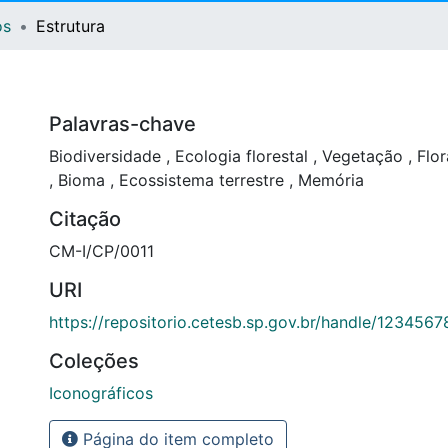
os
Estrutura
Palavras-chave
Biodiversidade
,
Ecologia florestal
,
Vegetação
,
Flo
,
Bioma
,
Ecossistema terrestre
,
Memória
Citação
CM-I/CP/0011
URI
https://repositorio.cetesb.sp.gov.br/handle/123456
Coleções
Iconográficos
Página do item completo