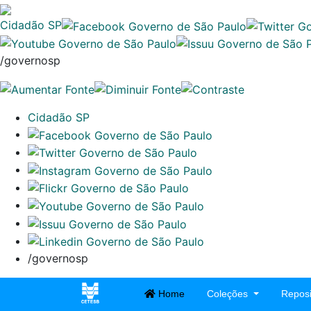
Cidadão SP
/governosp
Cidadão SP
/governosp
Home
Coleções
Reposi