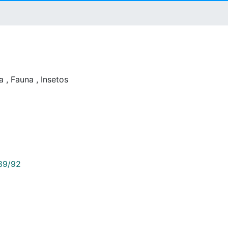
ra
,
Fauna
,
Insetos
789/92