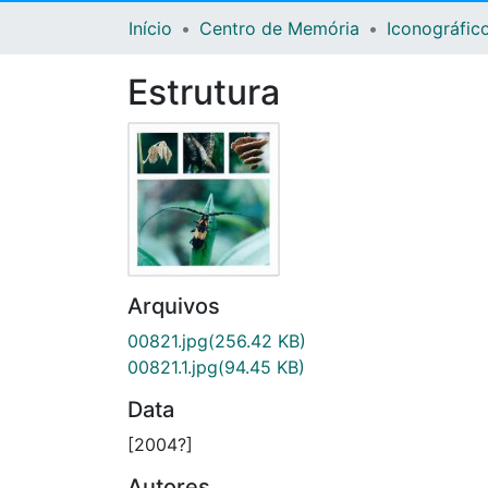
Início
Centro de Memória
Iconográfic
Estrutura
Arquivos
00821.jpg
(256.42 KB)
00821.1.jpg
(94.45 KB)
Data
[2004?]
Autores