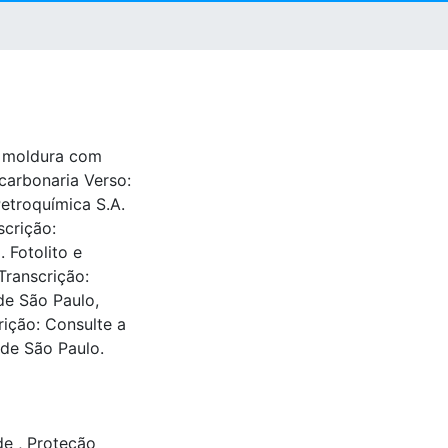
m moldura com
carbonaria Verso:
etroquímica S.A.
scrição:
. Fotolito e
 Transcrição:
de São Paulo,
rição: Consulte a
 de São Paulo.
ade
,
Proteção