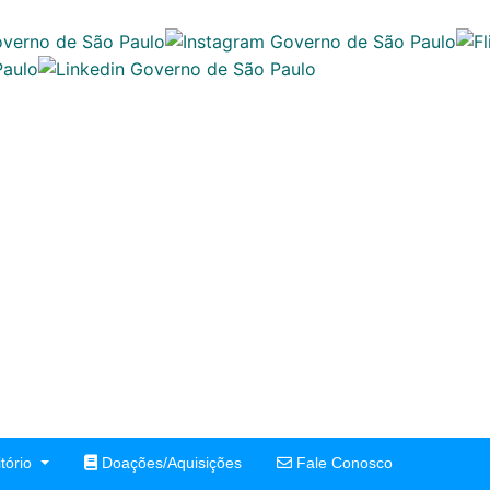
tório
Doações/Aquisições
Fale Conosco