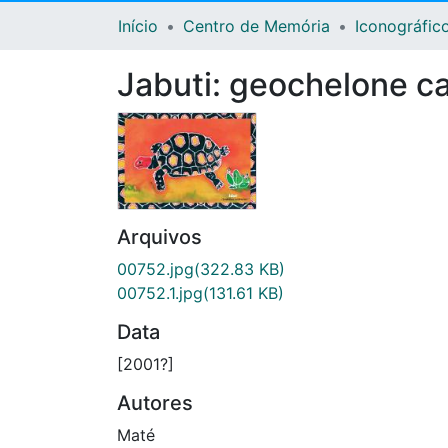
Início
Centro de Memória
Iconográfic
Jabuti: geochelone c
Arquivos
00752.jpg
(322.83 KB)
00752.1.jpg
(131.61 KB)
Data
[2001?]
Autores
Maté