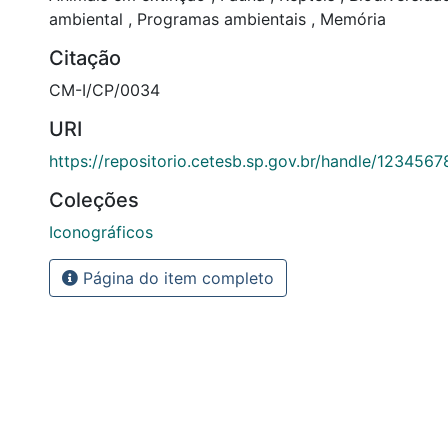
ambiental
,
Programas ambientais
,
Memória
Citação
CM-I/CP/0034
URI
https://repositorio.cetesb.sp.gov.br/handle/123456
Coleções
Iconográficos
Página do item completo