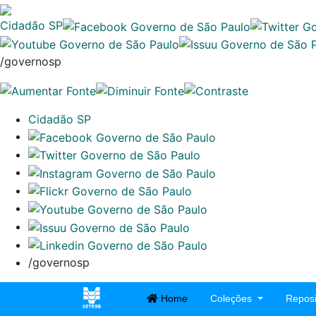
Cidadão SP
/governosp
Cidadão SP
/governosp
Home
Coleções
Reposi