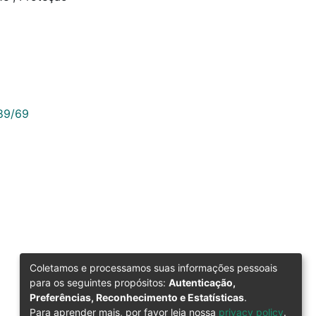
789/69
Coletamos e processamos suas informações pessoais
para os seguintes propósitos:
Autenticação,
Preferências, Reconhecimento e Estatísticas
.
Para aprender mais, por favor leia nossa
privacy policy
.