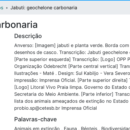
os
Jabuti: geochelone carbonaria
arbonaria
Descrição
Anverso: [Imagem] jabuti e planta verde. Borda co
desenhos de casco. Transcrição: Jabuti geochelone 
[Parte superior esquerda] Transcrição: [Logo] OPP P
Organização Odebrecht [Parte central vertical] Tran
Ilustrações - Maté . Design: Sul Kabiljo - Vera Severo
impressão: Imprensa Oficial. [Parte superior direita]
[Logo] Litoral Vivo Praia limpa. Governo do Estado 
Secretaria do Meio Ambiente. [Parte inferior] Transc
lista dos animais ameaçados de extinção no Estado
probio.sp@cetesb.br Imprensa Oficial
Palavras-chave
Animais em extinção
,
Fauna
,
Répteis
,
Biodiversid