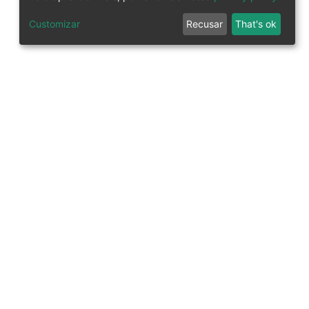
Customizar
Recusar
That's ok
tworks