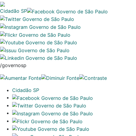
Cidadão SP
/governosp
Cidadão SP