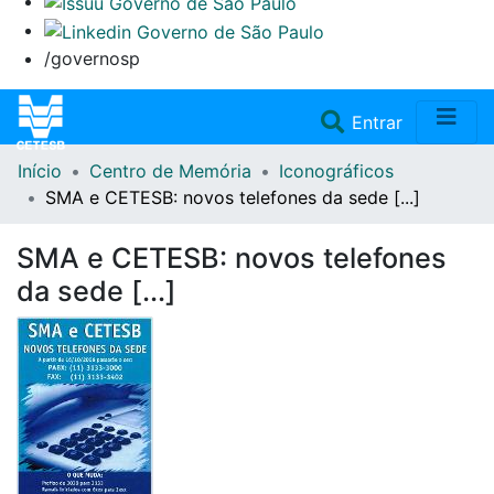
/governosp
(current)
Entrar
Início
Centro de Memória
Iconográficos
Home
SMA e CETESB: novos telefones da sede [...]
Coleções
SMA e CETESB: novos telefones
da sede [...]
Repositório
Doações/Aquisições
Fale Conosco