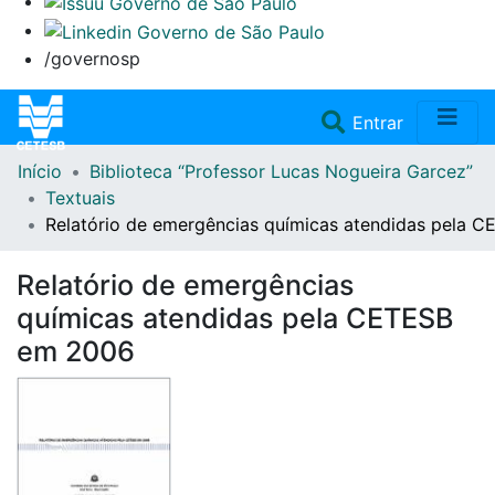
/governosp
(current)
Entrar
Início
Biblioteca “Professor Lucas Nogueira Garcez”
Home
Textuais
Relatório de emergências químicas atendidas pela 
Coleções
Relatório de emergências
Repositório
químicas atendidas pela CETESB
em 2006
Doações/Aquisições
Fale Conosco