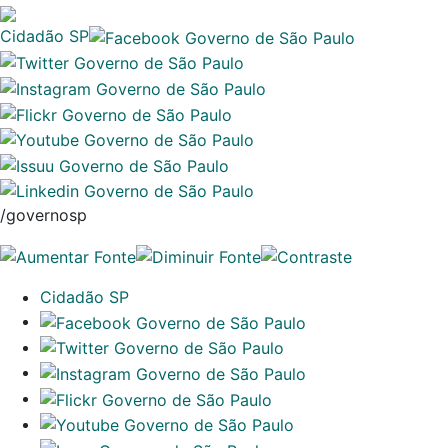
Cidadão SP
/governosp
Cidadão SP