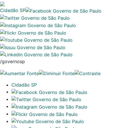
Cidadão SP
/governosp
Cidadão SP