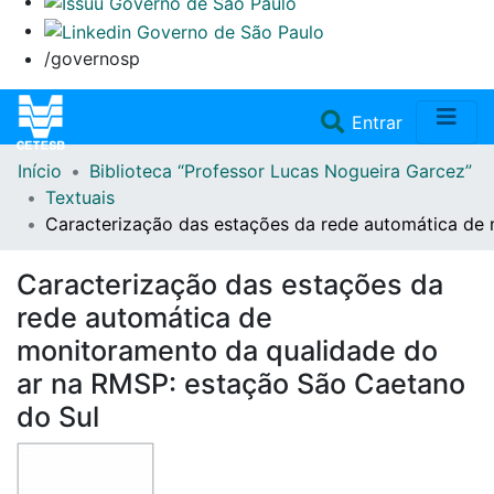
/governosp
(current)
Entrar
Início
Biblioteca “Professor Lucas Nogueira Garcez”
Home
Textuais
Caracterização das estações da rede automática de
Coleções
Caracterização das estações da
Repositório
rede automática de
monitoramento da qualidade do
Doações/Aquisições
ar na RMSP: estação São Caetano
do Sul
Fale Conosco