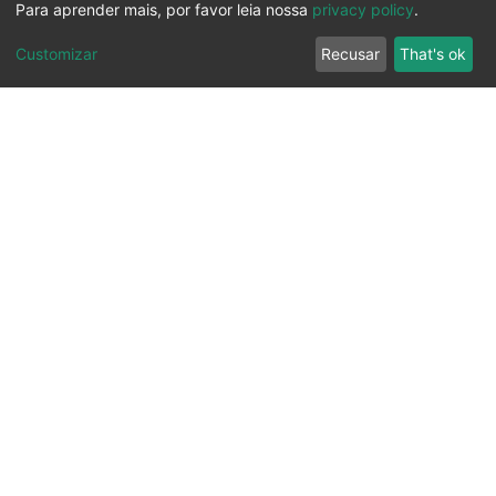
Para aprender mais, por favor leia nossa
privacy policy
.
Customizar
Recusar
That's ok
Ouvidoria
Transparência