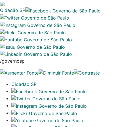
Cidadão SP
/governosp
Cidadão SP