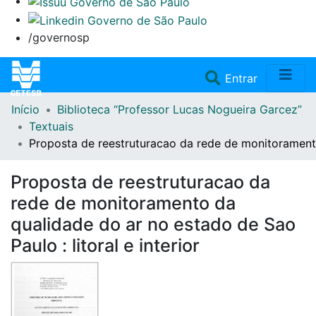
/governosp
(current)
Entrar
Início
Biblioteca “Professor Lucas Nogueira Garcez”
Home
Textuais
Proposta de reestruturacao da rede de monitoramento 
Coleções
Proposta de reestruturacao da
Repositório
rede de monitoramento da
qualidade do ar no estado de Sao
Doações/Aquisições
Paulo : litoral e interior
Fale Conosco