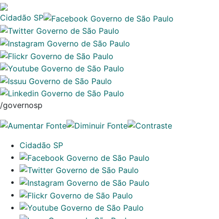
Cidadão SP
/governosp
Cidadão SP