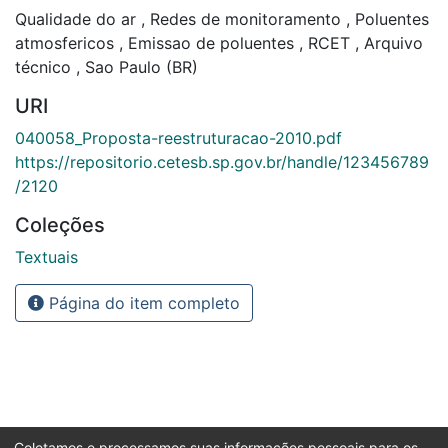
Qualidade do ar
,
Redes de monitoramento
,
Poluentes
atmosfericos
,
Emissao de poluentes
,
RCET
,
Arquivo
técnico
,
Sao Paulo (BR)
URI
040058_Proposta-reestruturacao-2010.pdf
https://repositorio.cetesb.sp.gov.br/handle/123456789
/2120
Coleções
Textuais
Página do item completo
Coletamos e processamos suas informações pessoais para os