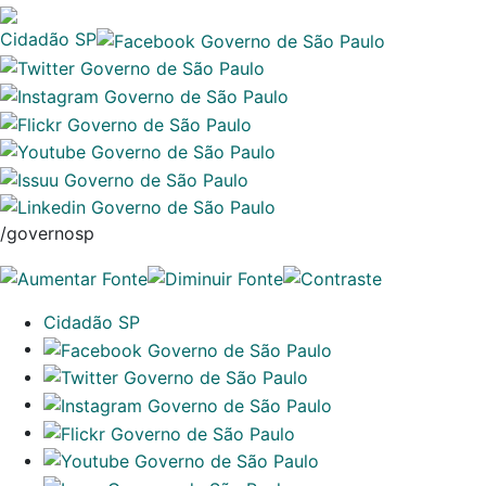
Cidadão SP
/governosp
Cidadão SP