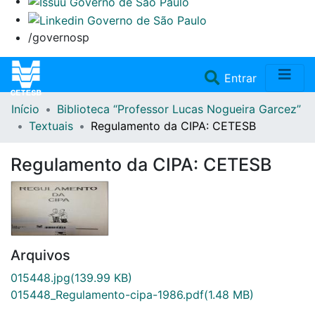
/governosp
(current)
Entrar
Início
Biblioteca “Professor Lucas Nogueira Garcez”
Home
Textuais
Regulamento da CIPA: CETESB
Coleções
Regulamento da CIPA: CETESB
Repositório
Doações/Aquisições
Arquivos
Fale Conosco
015448.jpg
(139.99 KB)
015448_Regulamento-cipa-1986.pdf
(1.48 MB)