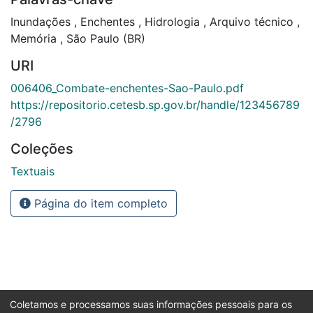
Inundações
,
Enchentes
,
Hidrologia
,
Arquivo técnico
,
Memória
,
São Paulo (BR)
URI
006406_Combate-enchentes-Sao-Paulo.pdf
https://repositorio.cetesb.sp.gov.br/handle/123456789
/2796
Coleções
Textuais
Página do item completo
Coletamos e processamos suas informações pessoais para os