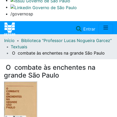
/governosp
(current)
Entrar
Início
Biblioteca “Professor Lucas Nogueira Garcez”
Home
Textuais
O combate às enchentes na grande São Paulo
Coleções
O combate às enchentes na
Repositório
grande São Paulo
Doações/Aquisições
Fale Conosco