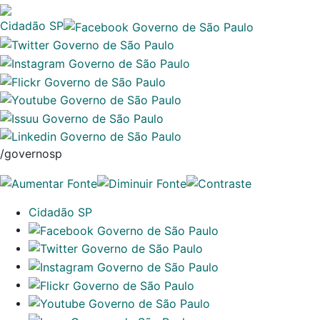
Cidadão SP
/governosp
Cidadão SP