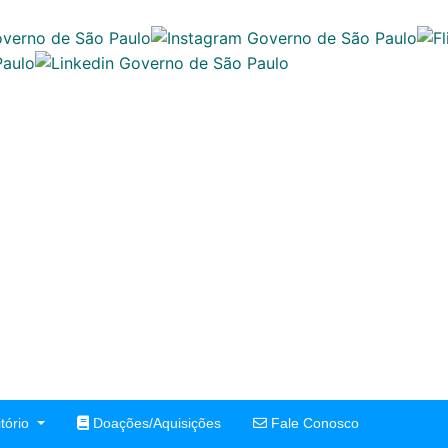
tório
Doações/Aquisições
Fale Conosco