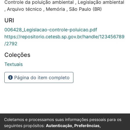
Controle da poluição ambiental
,
Legislação ambiental
,
Arquivo técnico
,
Memória
,
São Paulo (BR)
URI
006428_Legislacao-controle-poluicao.pdf
https://repositorio.cetesb.sp.gov.br/handle/123456789
/2792
Coleções
Textuais
Página do item completo
Coletamos e processamos suas informações pessoais para os
seguintes propósitos:
Autenticação, Preferências,