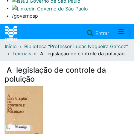
/governosp
(current)
Entrar
Início
Biblioteca “Professor Lucas Nogueira Garcez”
Home
Textuais
A legislação de controle da poluição
Coleções
A legislação de controle da
poluição
Repositório
Doações/Aquisições
Fale Conosco