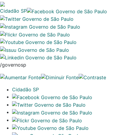
Cidadão SP
/governosp
Cidadão SP