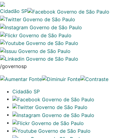
Cidadão SP
/governosp
Cidadão SP