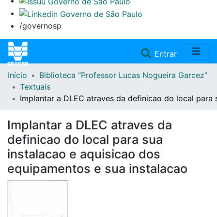
/governosp
(current)
Entrar
Início
Biblioteca “Professor Lucas Nogueira Garcez”
Home
Textuais
Implantar a DLEC atraves da definicao do local para 
Coleções
Implantar a DLEC atraves da
Repositório
definicao do local para sua
instalacao e aquisicao dos
Doações/Aquisições
equipamentos e sua instalacao
Fale Conosco