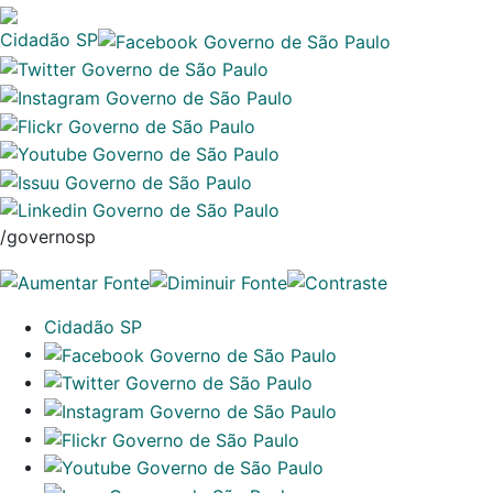
Cidadão SP
/governosp
Cidadão SP