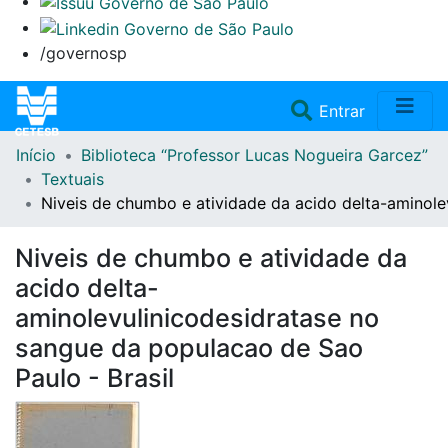
/governosp
(current)
Entrar
Início
Biblioteca “Professor Lucas Nogueira Garcez”
Home
Textuais
Niveis de chumbo e atividade da acido delta-aminole
Coleções
Niveis de chumbo e atividade da
Repositório
acido delta-
aminolevulinicodesidratase no
Doações/Aquisições
sangue da populacao de Sao
Paulo - Brasil
Fale Conosco