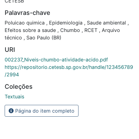
CETESB
Palavras-chave
Poluicao quimica
,
Epidemiologia
,
Saude ambiental
,
Efeitos sobre a saude
,
Chumbo
,
RCET
,
Arquivo
técnico
,
Sao Paulo (BR)
URI
002237_Niveis-chumbo-atividade-acido.pdf
https://repositorio.cetesb.sp.gov.br/handle/123456789
/2994
Coleções
Textuais
Página do item completo