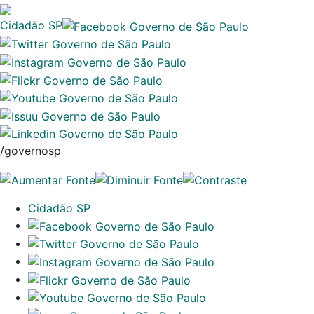
Cidadão SP
/governosp
Cidadão SP