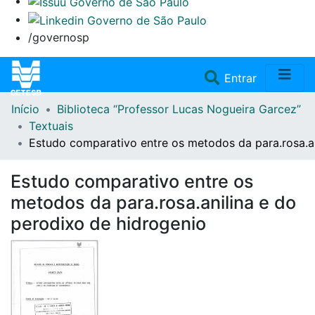
/governosp
(current)
Entrar
Início
Biblioteca “Professor Lucas Nogueira Garcez”
Home
Textuais
Estudo comparativo entre os metodos da para.rosa.an
Coleções
Estudo comparativo entre os
Repositório
metodos da para.rosa.anilina e do
perodixo de hidrogenio
Doações/Aquisições
Fale Conosco