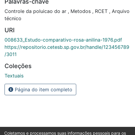
Palavras-chave
Controle da poluicao do ar
,
Metodos
,
RCET
,
Arquivo
técnico
URI
008633_Estudo-comparativo-rosa-anilina-1976.pdf
https://repositorio.cetesb.sp.gov.br/handle/123456789
/3011
Coleções
Textuais
Página do item completo
Coletamos e processamos suas informações pessoais para os