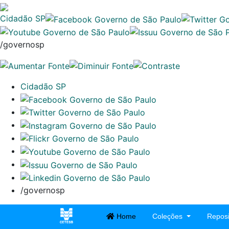
Cidadão SP
/governosp
Cidadão SP
/governosp
Home
Coleções
Reposi