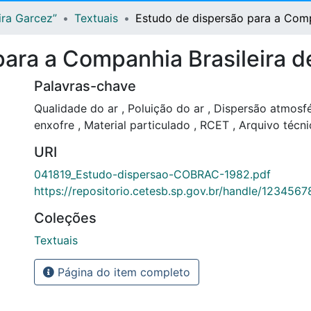
ira Garcez”
Textuais
Estudo de dispersão para a Com
 para a Companhia Brasileir
Palavras-chave
Qualidade do ar
,
Poluição do ar
,
Dispersão atmosf
enxofre
,
Material particulado
,
RCET
,
Arquivo técni
URI
041819_Estudo-dispersao-COBRAC-1982.pdf
https://repositorio.cetesb.sp.gov.br/handle/123456
Coleções
Textuais
Página do item completo