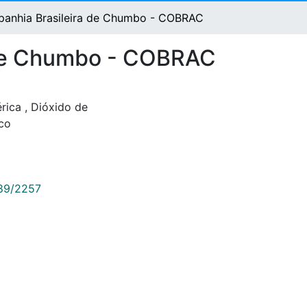
panhia Brasileira de Chumbo - COBRAC
a de Chumbo - COBRAC
érica
,
Dióxido de
co
789/2257