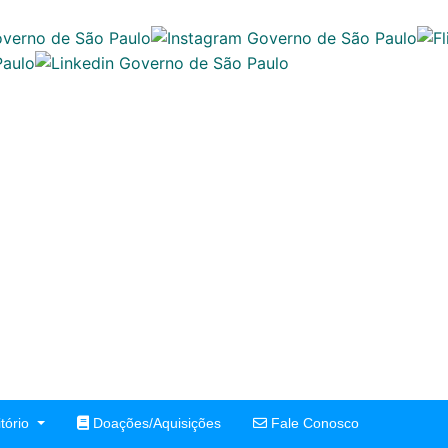
tório
Doações/Aquisições
Fale Conosco