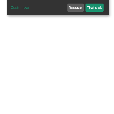
Customizar
Recusar
That's ok
tworks