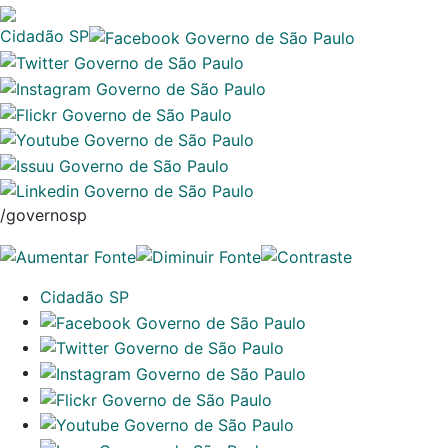
Cidadão SP
/governosp
Cidadão SP