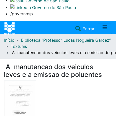
/governosp
(current)
Entrar
Início
Biblioteca “Professor Lucas Nogueira Garcez”
Home
Textuais
A manutencao dos veiculos leves e a emissao de po
Coleções
A manutencao dos veiculos
Repositório
leves e a emissao de poluentes
Doações/Aquisições
Fale Conosco