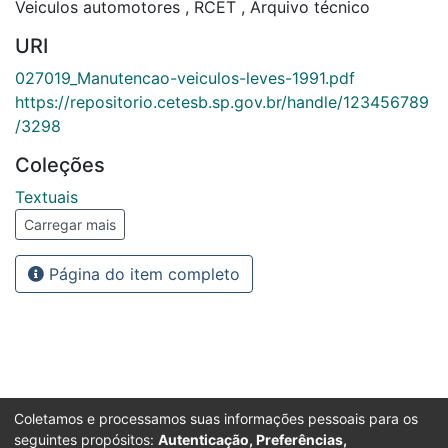
Veiculos automotores
,
RCET
,
Arquivo técnico
URI
027019_Manutencao-veiculos-leves-1991.pdf
https://repositorio.cetesb.sp.gov.br/handle/123456789
/3298
Coleções
Textuais
Carregar mais
Página do item completo
Coletamos e processamos suas informações pessoais para os
seguintes propósitos:
Autenticação, Preferências,