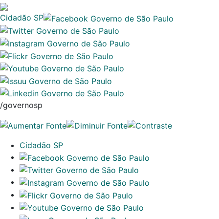
Cidadão SP
/governosp
Cidadão SP