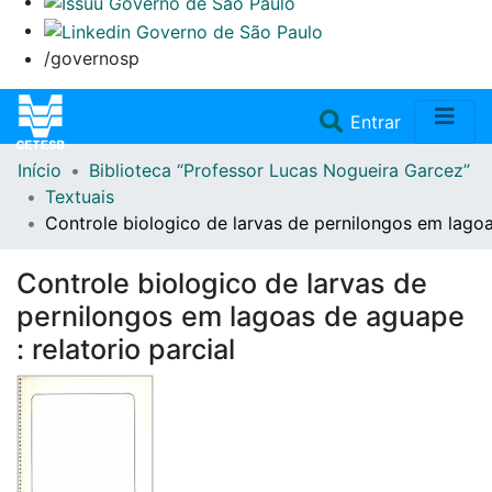
/governosp
(current)
Entrar
Início
Biblioteca “Professor Lucas Nogueira Garcez”
Home
Textuais
Controle biologico de larvas de pernilongos em lagoas
Coleções
Controle biologico de larvas de
Repositório
pernilongos em lagoas de aguape
: relatorio parcial
Doações/Aquisições
Fale Conosco