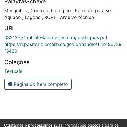
Palavras-chave
Mosquitos
,
Controle biologico
,
Peixe do paraiso
,
Aguape
,
Lagoas
,
RCET
,
Arquivo técnico
URI
032125_Controle-larvas-pernilongos-lagoas.pdf
https://repositorio.cetesb.sp.gov.br/handle/123456789
/3460
Coleções
Textuais
Página do item completo
Coletamos e processamos suas informações pessoais para os