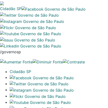
Cidadão SP
/governosp
Cidadão SP