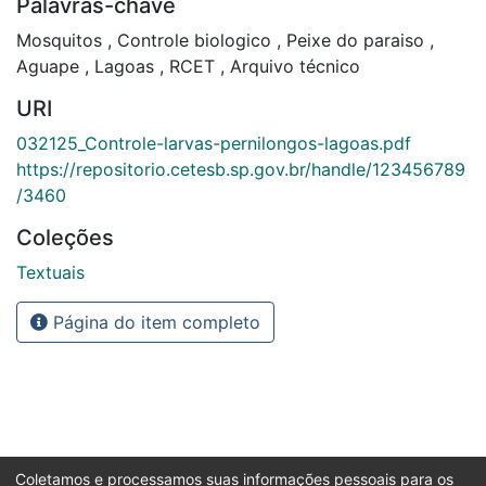
Palavras-chave
Mosquitos
,
Controle biologico
,
Peixe do paraiso
,
Aguape
,
Lagoas
,
RCET
,
Arquivo técnico
URI
032125_Controle-larvas-pernilongos-lagoas.pdf
https://repositorio.cetesb.sp.gov.br/handle/123456789
/3460
Coleções
Textuais
Página do item completo
Coletamos e processamos suas informações pessoais para os