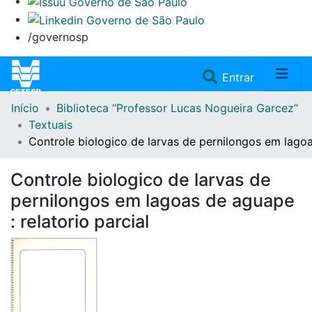
/governosp
(current)
Entrar
Início
Biblioteca “Professor Lucas Nogueira Garcez”
Home
Textuais
Controle biologico de larvas de pernilongos em lagoas
Coleções
Controle biologico de larvas de
Repositório
pernilongos em lagoas de aguape
: relatorio parcial
Doações/Aquisições
Fale Conosco