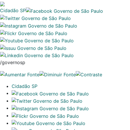
Cidadão SP
/governosp
Cidadão SP