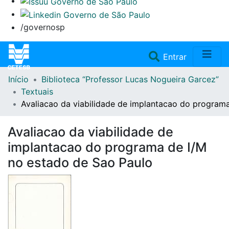
/governosp
(current)
Entrar
Início
Biblioteca “Professor Lucas Nogueira Garcez”
Home
Textuais
Avaliacao da viabilidade de implantacao do program
Coleções
Avaliacao da viabilidade de
Repositório
implantacao do programa de I/M
no estado de Sao Paulo
Doações/Aquisições
Fale Conosco