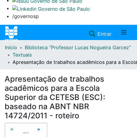
/governosp
(current)
Entrar
Início
Biblioteca “Professor Lucas Nogueira Garcez”
Home
Textuais
Apresentação de trabalhos acadêmicos para a Escol
Coleções
Apresentação de trabalhos
Repositório
acadêmicos para a Escola
Superior da CETESB (ESC):
Doações/Aquisições
baseado na ABNT NBR
14724/2011 - roteiro
Fale Conosco