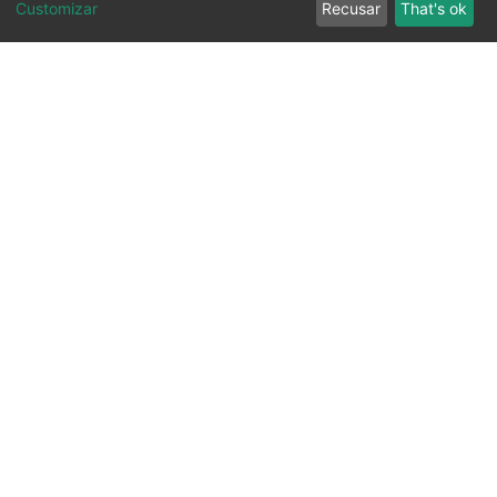
Customizar
Recusar
That's ok
Ouvidoria
Transparência
SIC