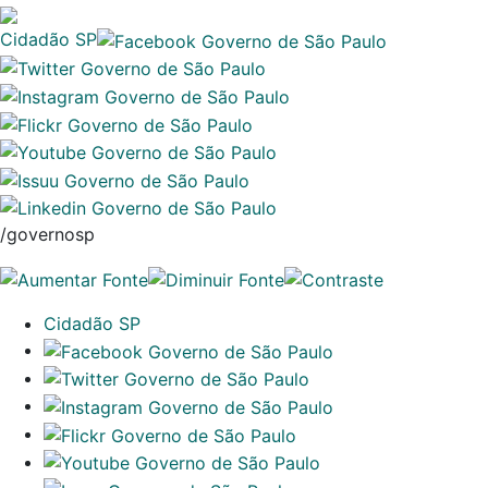
Cidadão SP
/governosp
Cidadão SP