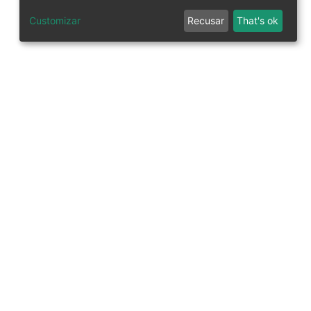
Customizar
Recusar
That's ok
tworks