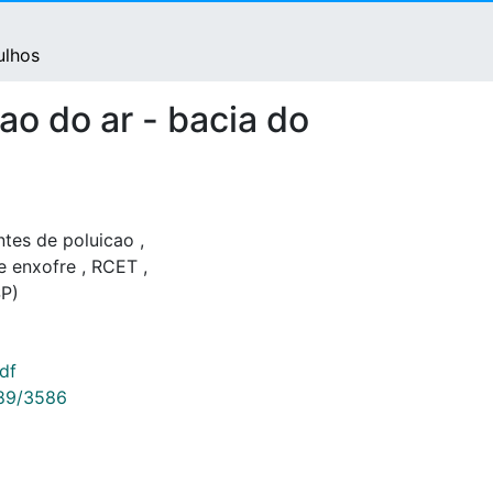
ulhos
ao do ar - bacia do
tes de poluicao
,
e enxofre
,
RCET
,
SP)
df
789/3586