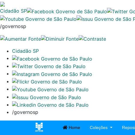
Cidadão SP
/governosp
Cidadão SP
/governosp
Home
Coleções
Reposi