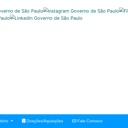
tório
Doações/Aquisições
Fale Conosco