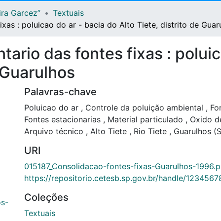
ira Garcez”
Textuais
xas : poluicao do ar - bacia do Alto Tiete, distrito de Guar
ario das fontes fixas : poluic
e Guarulhos
Palavras-chave
Poluicao do ar
,
Controle da poluição ambiental
,
Fon
Fontes estacionarias
,
Material particulado
,
Oxido d
Arquivo técnico
,
Alto Tiete
,
Rio Tiete
,
Guarulhos (
URI
015187_Consolidacao-fontes-fixas-Guarulhos-1996.p
https://repositorio.cetesb.sp.gov.br/handle/123456
Coleções
os-
Textuais