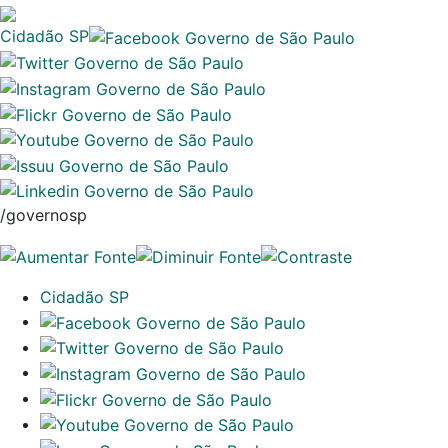
Cidadão SP
/governosp
Cidadão SP