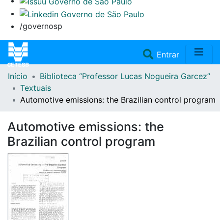
/governosp
(current)
Entrar
Início
Biblioteca “Professor Lucas Nogueira Garcez”
Home
Textuais
Automotive emissions: the Brazilian control program
Coleções
Automotive emissions: the
Repositório
Brazilian control program
Doações/Aquisições
Fale Conosco