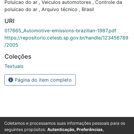
Poluicao do ar
,
Veiculos automotores
,
Controle da
poluicao do ar
,
Arquivo técnico
,
Brasil
URI
017665_Automotive-emissions-brazilian-1987.pdf
https://repositorio.cetesb.sp.gov.br/handle/123456789
/2005
Coleções
Textuais
Página do item completo
Coletamos e processamos suas informações pessoais para os
seguintes propósitos:
Autenticação, Preferências,