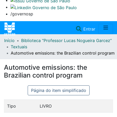
/governosp
(current)
Entrar
Início
Biblioteca “Professor Lucas Nogueira Garcez”
Home
Textuais
Automotive emissions: the Brazilian control program
Coleções
Automotive emissions: the
Repositório
Brazilian control program
Doações/Aquisições
Página do item simplificado
Fale Conosco
Tipo
LIVRO