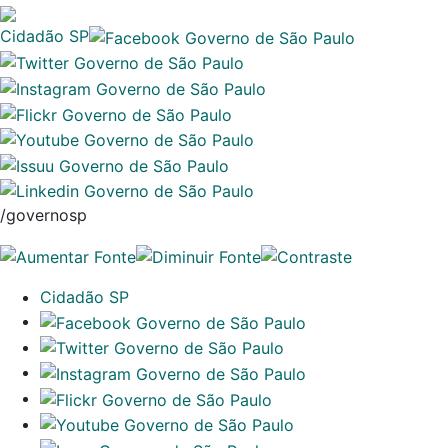
Cidadão SP
/governosp
Cidadão SP