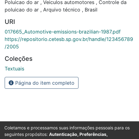
Poluicao do ar
,
Veiculos automotores
,
Controle da
poluicao do ar
,
Arquivo técnico
,
Brasil
URI
017665_Automotive-emissions-brazilian-1987.pdf
https://repositorio.cetesb.sp.gov.br/handle/123456789
/2005
Coleções
Textuais
Página do item completo
Coletamos e processamos suas informações pessoais para os
seguintes propósitos:
Autenticação, Preferências,