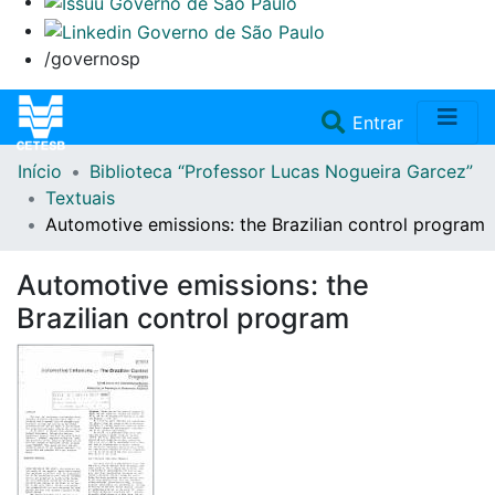
/governosp
(current)
Entrar
Início
Biblioteca “Professor Lucas Nogueira Garcez”
Home
Textuais
Automotive emissions: the Brazilian control program
Coleções
Automotive emissions: the
Repositório
Brazilian control program
Doações/Aquisições
Fale Conosco