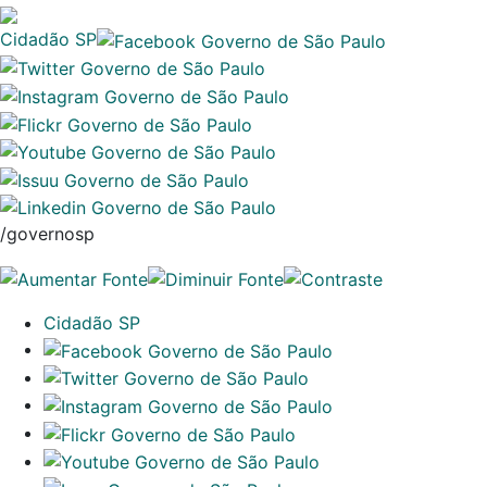
Cidadão SP
/governosp
Cidadão SP