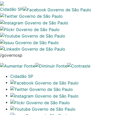
Cidadão SP
/governosp
Cidadão SP