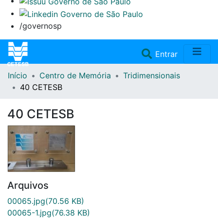
/governosp
(current)
Entrar
Início
Centro de Memória
Tridimensionais
Home
40 CETESB
Coleções
40 CETESB
Repositório
Doações/Aquisições
Arquivos
Fale Conosco
00065.jpg
(70.56 KB)
00065-1.jpg
(76.38 KB)