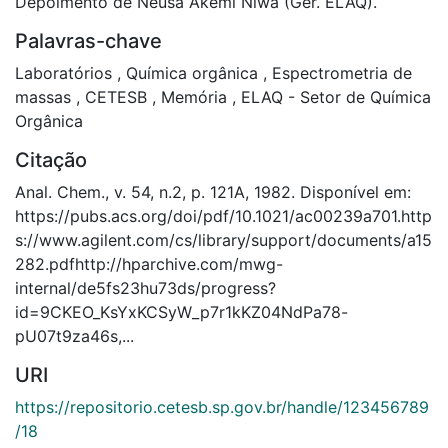
Depoimento de Neusa Akemi Niwa (Ger. ELAQ).
Palavras-chave
Laboratórios
,
Química orgânica
,
Espectrometria de
massas
,
CETESB
,
Memória
,
ELAQ - Setor de Química
Orgânica
Citação
Anal. Chem., v. 54, n.2, p. 121A, 1982. Disponível em:
https://pubs.acs.org/doi/pdf/10.1021/ac00239a701.http
s://www.agilent.com/cs/library/support/documents/a15
282.pdfhttp://hparchive.com/mwg-
internal/de5fs23hu73ds/progress?
id=9CKEO_KsYxKCSyW_p7r1kKZ04NdPa78-
pU07t9za46s,...
URI
https://repositorio.cetesb.sp.gov.br/handle/123456789
/18