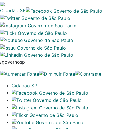
Cidadão SP
/governosp
Cidadão SP