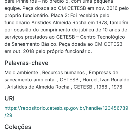
para Pinheiros – no prédio 5, com uma pequena
equipe. Peça doada ao CM CETESB em nov. 2016 pelo
próprio funcionário. Placa 2: Foi recebida pelo
funcionário Aristides Almeida Rocha em 1978, também
por ocasião do cumprimento do jubileu de 10 anos de
serviços prestados ao CETESB – Centro Tecnológico
de Saneamento Básico. Peça doada ao CM CETESB
em out. 2018 pelo próprio funcionário.
Palavras-chave
Meio ambiente
,
Recursos humanos
,
Empresas de
saneamento ambiental
,
CETESB
,
Horcel, Ivan Ronaldo
,
Aristides de Almeida Rocha
,
CETESB
,
1968
,
1978
URI
https://repositorio.cetesb.sp.gov.br/handle/123456789
/29
Coleções