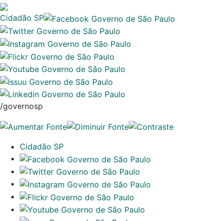
Cidadão SP
/governosp
Cidadão SP