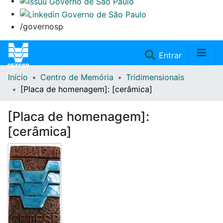
/governosp
(current)
Entrar
Início
Centro de Memória
Tridimensionais
Home
[Placa de homenagem]: [cerâmica]
Coleções
[Placa de homenagem]:
[cerâmica]
Repositório
Doações/Aquisições
Fale Conosco