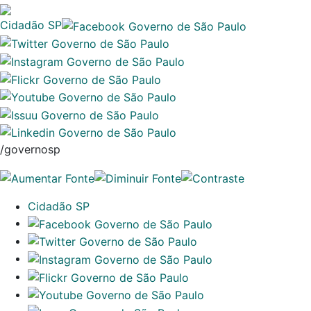
Cidadão SP
/governosp
Cidadão SP