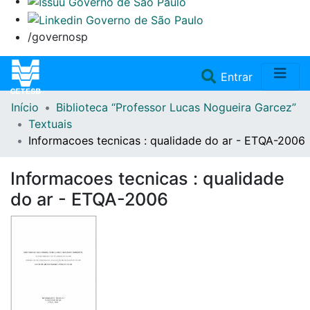
/governosp
(current)
Entrar
Início
Biblioteca “Professor Lucas Nogueira Garcez”
Home
Textuais
Informacoes tecnicas : qualidade do ar - ETQA-2006
Coleções
Informacoes tecnicas : qualidade
Repositório
do ar - ETQA-2006
Doações/Aquisições
Fale Conosco