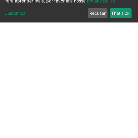
Para aprender mais, por favor leia nossa
privacy policy
.
Customizar
Recusar
That's ok
Ouvidoria
Transparência