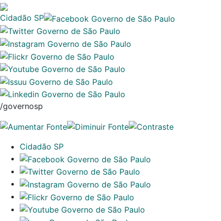
Cidadão SP
/governosp
Cidadão SP