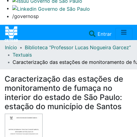
/governosp
(current)
Entrar
Início
Biblioteca “Professor Lucas Nogueira Garcez”
Home
Textuais
Caracterização das estações de monitoramento de fu
Coleções
Caracterização das estações de
Repositório
monitoramento de fumaça no
interior do estado de São Paulo:
Doações/Aquisições
estação do município de Santos
Fale Conosco