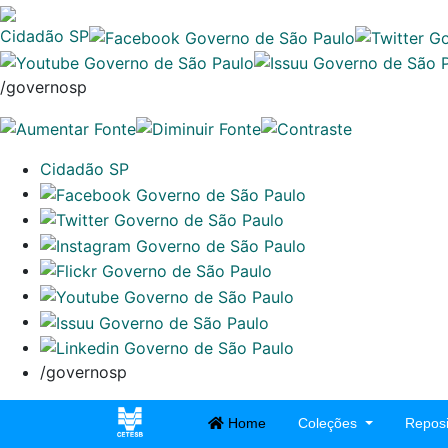
Cidadão SP
/governosp
Cidadão SP
/governosp
Home
Coleções
Reposi