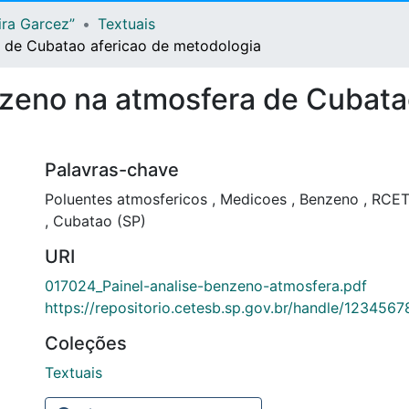
ira Garcez”
Textuais
a de Cubatao afericao de metodologia
nzeno na atmosfera de Cubata
Palavras-chave
Poluentes atmosfericos
,
Medicoes
,
Benzeno
,
RCE
,
Cubatao (SP)
URI
017024_Painel-analise-benzeno-atmosfera.pdf
https://repositorio.cetesb.sp.gov.br/handle/123456
Coleções
Textuais