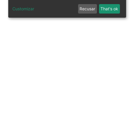
Customizar
Recusar
That's ok
tworks