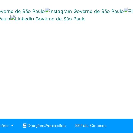
tório
Doações/Aquisições
Fale Conosco