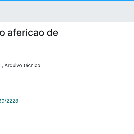
o afericao de
T
,
Arquivo técnico
789/2228