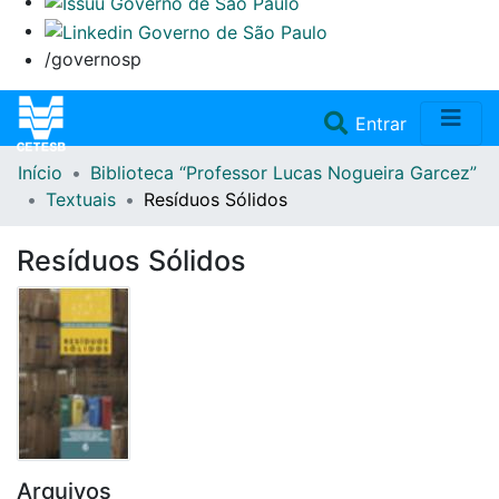
/governosp
(current)
Entrar
Início
Biblioteca “Professor Lucas Nogueira Garcez”
Home
Textuais
Resíduos Sólidos
Coleções
Resíduos Sólidos
Repositório
Doações/Aquisições
Fale Conosco
Arquivos