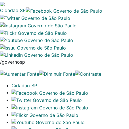
Cidadão SP
/governosp
Cidadão SP